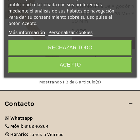
publicidad relacionada con sus preferencias
Cinta Mochila De Algodón Y
mediante el análisis de sus hábitos de navegación.
Poliéster – Anchos 25 Mm Y
Para dar su consentimiento sobre su uso pulse el
30 Mm
botón Acepto.
1,40€
Más información
Personalizar cookies
Añadir al carrito
RECHAZAR TODO
Vista rápida
ACEPTO
Mostrando
1
-3 de 3 artículo(s)
Contacto
Whatsapp
Móvil:
616940364
Horario:
Lunes a Viernes