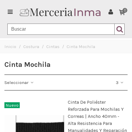
0
Inicio
/
Costura
/
Cintas
/
Cinta Mochila
Cinta Mochila
Seleccionar
3
Cinta De Poliéster
Nuevo
Reforzada Para Mochilas Y
Correas | Ancho 40mm -
Alta Resistencia Para
Manualidades Y Reparación