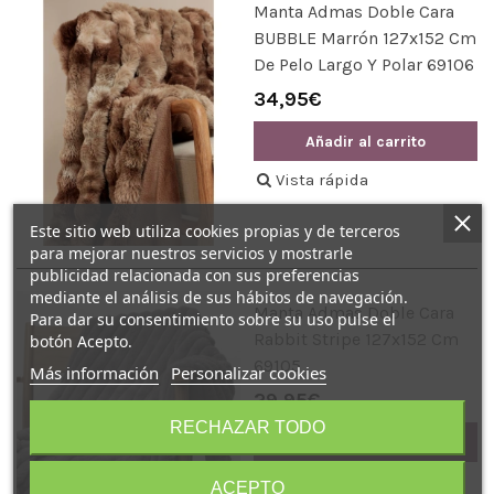
Manta Admas Doble Cara
BUBBLE Marrón 127x152 Cm
De Pelo Largo Y Polar 69106
34,95€
Añadir al carrito
Vista rápida
Este sitio web utiliza cookies propias y de terceros
para mejorar nuestros servicios y mostrarle
publicidad relacionada con sus preferencias
mediante el análisis de sus hábitos de navegación.
Manta Admas Doble Cara
Para dar su consentimiento sobre su uso pulse el
Rabbit Stripe 127x152 Cm
botón Acepto.
69105
Más información
Personalizar cookies
29,95€
RECHAZAR TODO
Añadir al carrito
Vista rápida
ACEPTO