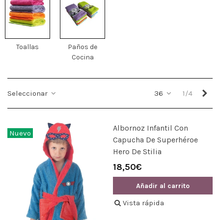
Toallas
Paños de
Cocina
Sig
Seleccionar
36
1/4
Albornoz Infantil Con
Nuevo
Capucha De Superhéroe
Hero De Stilia
18,50€
Añadir al carrito
Vista rápida