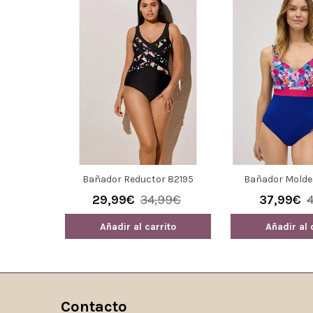
 Marino
Bañador Reductor 82195
Bañador Molde
 Copa B
Piqué Copa B Ysa
30€
29,99€
34,99€
37,99€
917
ito
Añadir al carrito
Añadir al 
Contacto