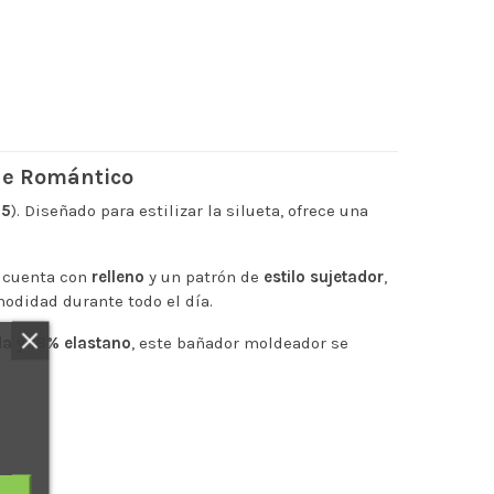
que Romántico
65
). Diseñado para estilizar la silueta, ofrece una
r cuenta con
relleno
y un patrón de
estilo sujetador
,
didad durante todo el día.
a y 18% elastano
, este bañador moldeador se