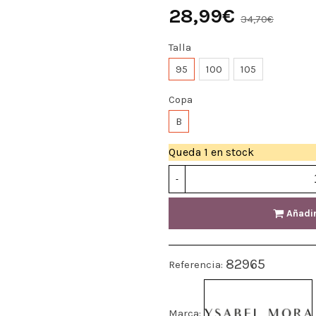
28,99€
34,70€
Talla
95
100
105
Copa
B
Queda
1 en stock
-
Añadir
82965
Referencia:
Marca: