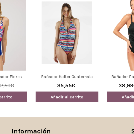
ador Flores
Bañador Halter Guatemala
Bañador Pa
bel Mora 83125
ADMAS Bañador 11320 Talla 46
Night | D
42,50€
35,55€
38,99
Cruzado Con A
Tirantes
carrito
Añadir al carrito
Añadir
Información