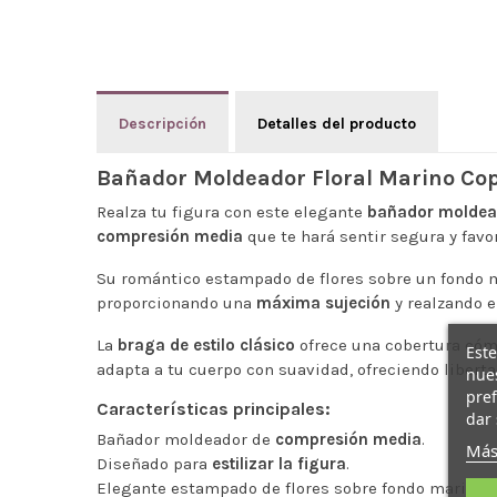
Descripción
Detalles del producto
Bañador Moldeador Floral Marino Copa
Realza tu figura con este elegante
bañador moldead
compresión media
que te hará sentir segura y favor
Su romántico estampado de flores sobre un fondo m
proporcionando una
máxima sujeción
y realzando e
La
braga de estilo clásico
ofrece una cobertura cóm
Este
adapta a tu cuerpo con suavidad, ofreciendo libert
nues
pref
Características principales:
dar 
Bañador moldeador de
compresión media
.
Más
Diseñado para
estilizar la figura
.
Elegante estampado de flores sobre fondo marino.