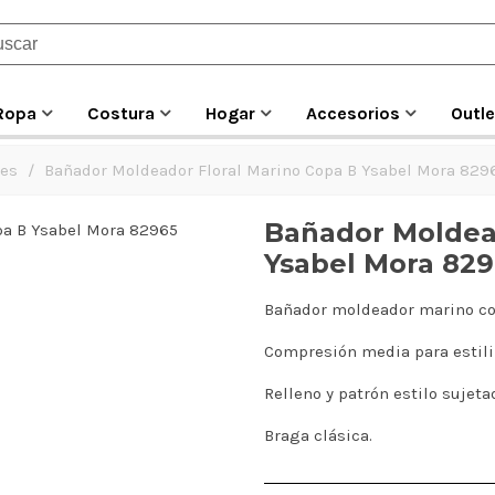
Ropa
Costura
Hogar
Accesorios
Outle
es
/
Bañador Moldeador Floral Marino Copa B Ysabel Mora 829
Bañador Moldead
Ysabel Mora 82
Bañador moldeador marino con
Compresión media para estiliz
Relleno y patrón estilo sujet
Braga clásica.