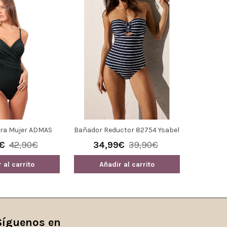
ra Mujer ADMAS
Bañador Reductor 82754 Ysabel
Bañador 
iseño Drapeado
Mora Talla 105
€
42,90€
34,99€
39,90€
29
ro, Escote En V Y
 Desmontables
 al carrito
Añadir al carrito
Añ
Síguenos en