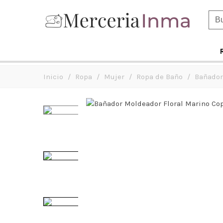
Inicio
/
Ropa
/
Mujer
/
Ropa de Baño
/
Bañador