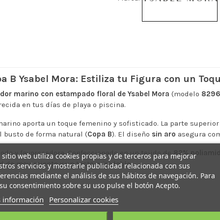
 B Ysabel Mora: Estiliza tu Figura con un To
or marino con estampado floral de Ysabel Mora
(modelo
829
ecida en tus días de playa o piscina.
arino aporta un toque femenino y sofisticado. La parte superio
l busto de forma natural (
Copa B
). El diseño
sin aro
asegura como
oda y favorecedora. Confeccionado en un tejido de
82% poliamid
 sitio web utiliza cookies propias y de terceros para mejorar
ad de movimiento y un tacto agradable.
tros servicios y mostrarle publicidad relacionada con sus
erencias mediante el análisis de sus hábitos de navegación. Para
su consentimiento sobre su uso pulse el botón Acepto.
 información
Personalizar cookies