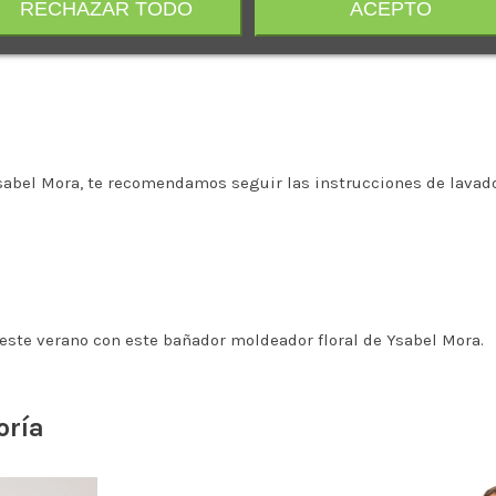
RECHAZAR TODO
ACEPTO
a B).
.
Ysabel Mora, te recomendamos seguir las instrucciones de lavado
este verano con este bañador moldeador floral de Ysabel Mora.
oría