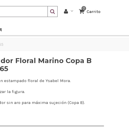
0
Carrito
t
65
or Floral Marino Copa B
965
 estampado floral de Ysabel Mora.
ar la figura.
ador sin aro para máxima sujeción (Copa B).