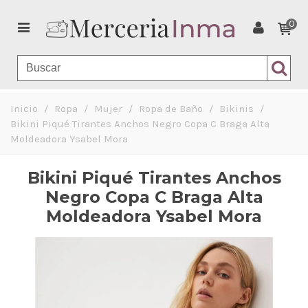
0
Inicio
/
Ropa
/
Mujer
/
Ropa de Baño
/
Bikinis
/
Bikini Piqué Tirantes Anchos Negro Copa C Braga Alta
Moldeadora Ysabel Mora
Bikini Piqué Tirantes Anchos
Negro Copa C Braga Alta
Moldeadora Ysabel Mora