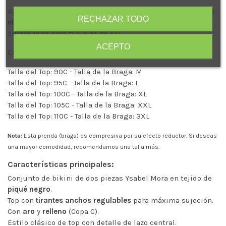
Ambas piezas están elaboradas en un
95% poliamida y 5%
RECHAZAR TODO
elastano
, un tejido que garantiza elasticidad, suavidad y
durabilidad para tus días de sol.
ACEPTO
Correspondencia de tallas del conjunto:
Talla del Top: 90C - Talla de la Braga: M
Talla del Top: 95C - Talla de la Braga: L
Talla del Top: 100C - Talla de la Braga: XL
Talla del Top: 105C - Talla de la Braga: XXL
Talla del Top: 110C - Talla de la Braga: 3XL
Nota:
Esta prenda (braga) es compresiva por su efecto reductor. Si deseas
una mayor comodidad, recomendamos una talla más.
Características principales:
Conjunto de bikini de dos piezas Ysabel Mora en tejido de
piqué negro
.
Top con
tirantes anchos regulables
para máxima sujeción.
Con
aro
y
relleno
(Copa C).
Estilo clásico de top con detalle de lazo central.