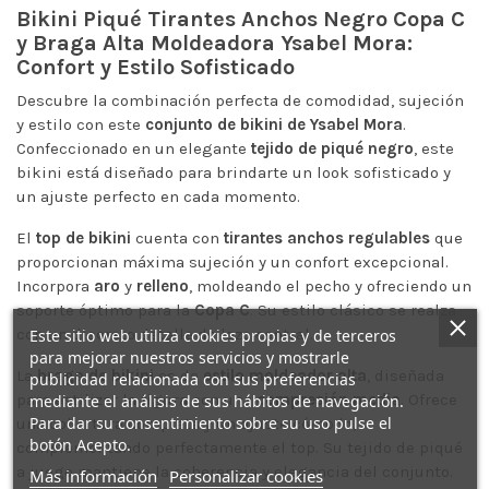
Bikini Piqué Tirantes Anchos Negro Copa C
y Braga Alta Moldeadora Ysabel Mora:
Confort y Estilo Sofisticado
Descubre la combinación perfecta de comodidad, sujeción
y estilo con este
conjunto de bikini de Ysabel Mora
.
Confeccionado en un elegante
tejido de piqué negro
, este
bikini está diseñado para brindarte un look sofisticado y
un ajuste perfecto en cada momento.
El
top de bikini
cuenta con
tirantes anchos regulables
que
proporcionan máxima sujeción y un confort excepcional.
Incorpora
aro
y
relleno
, moldeando el pecho y ofreciendo un
soporte óptimo para la
Copa C
. Su estilo clásico se realza
con un discreto detalle de lazo central.
Este sitio web utiliza cookies propias y de terceros
para mejorar nuestros servicios y mostrarle
La
braga de bikini
es de
estilo moldeador alta
, diseñada
publicidad relacionada con sus preferencias
para estilizar la figura con una
compresión media
. Ofrece
mediante el análisis de sus hábitos de navegación.
Para dar su consentimiento sobre su uso pulse el
una cobertura completa y un ajuste cómodo,
botón Acepto.
complementando perfectamente el top. Su tejido de piqué
a juego mantiene la coherencia y elegancia del conjunto.
Más información
Personalizar cookies