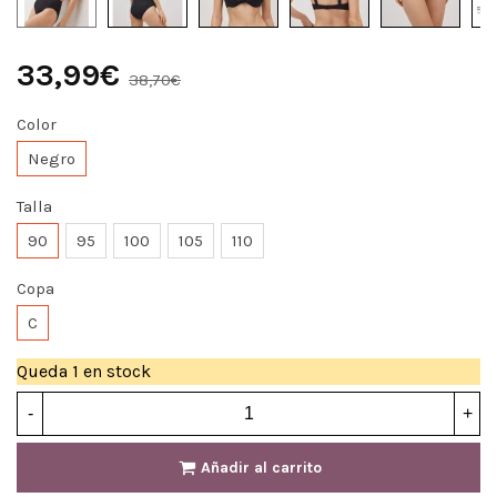
33,99€
38,70€
Color
Negro
Talla
90
95
100
105
110
Copa
C
Queda
1 en stock
-
+
Añadir al carrito