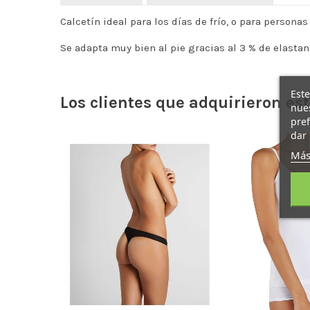
Calcetín ideal para los días de frío, o para persona
Se adapta muy bien al pie gracias al 3 % de elastan
Este
Los clientes que adquirieron e
nues
pref
dar 
uera de stock
Más