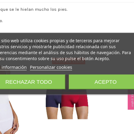
s que se le hielan mucho los pies.
o.
 sitio web utiliza cookies propias y de terceros para mejorar
ste producto también compraron:
tros servicios y mostrarle publicidad relacionada con sus
erencias mediante el análisis de sus hábitos de navegación. Para
su consentimiento sobre su uso pulse el botón Acepto.
 información
Personalizar cookies
Su
RECHAZAR TODO
ACEPTO