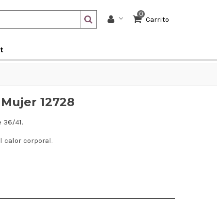
0
Carrito
t
 Mujer 12728
 36/41.
l calor corporal.