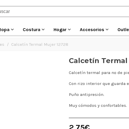
Ropa
Costura
Hogar
Accesorios
Outle
nes
/
Calcetín Termal Mujer 12728
Calcetín Termal
Calcetín termal para nº de pie
Con rizo interior que guarda e
Puño antipresión.
Muy cómodos y confortables.
2,75€