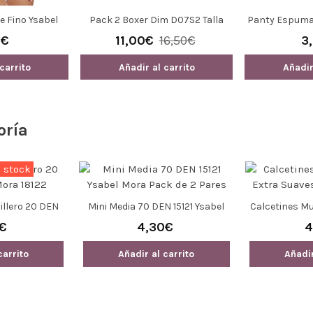
tes Señora Dedos Para
Calcetín Hombre Lana Sin Puño
Iphone
22853
5,50€
4,20€
Añadir al carrito
Añadir al carrito
oría
 stock
illero 20 DEN
Mini Media 70 DEN 15121 Ysabel
Calcetines Mu
a 18122
Mora Pack De 2 Pares
Suaves D
€
4,30€
4
carrito
Añadir al carrito
Añadir