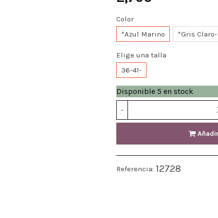
Color
*Azul Marino
*Gris Claro-
Elige una talla
36-41-
Disponible
5 en stock
-
Añadir
12728
Referencia: