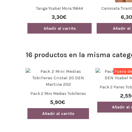
oxer Dim D07S2 Talla
Panty Espuma Fina 17 DEN Saint
Guan
XXL
Tropez 6751 Ivette
,00€
16,50€
3,40€
adir al carrito
Añadir al carrito
16 productos en la misma categ
Fuera de
Pack 2 Pares Tob
Ysabel Mor
ecutivo
Pack 2 Mini Medias Tobilleras
2,55
DEN 372
Cristal 20 DEN Martina 202
5,90€
Añadir al 
ito
Añadir al carrito