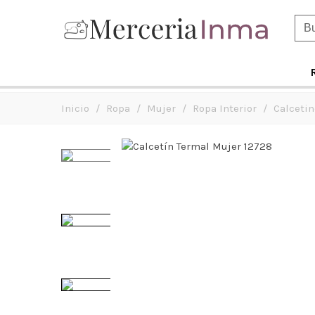
Inicio
/
Ropa
/
Mujer
/
Ropa Interior
/
Calceti