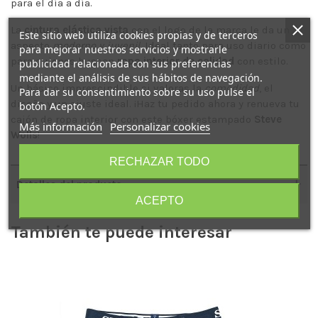
para el día a día.
La
cintura elástica vista
con el logo de la marca le da un
Este sitio web utiliza cookies propias y de terceros
aspecto
moderno y juvenil
. Ideal tanto para uso diario como
para mejorar nuestros servicios y mostrarle
para quienes buscan
ropa interior de calidad
con estilo.
publicidad relacionada con sus preferencias
mediante el análisis de sus hábitos de navegación.
Un básico imprescindible si valoras la
comodidad
, el
Para dar su consentimiento sobre su uso pulse el
diseño y un ajuste ideal. ¡Haz tu pedido ahora y renueva tu
botón Acepto.
cajón de ropa interior con este bóxer estampado
Steve
Más información
Personalizar cookies
Wolls
!
RECHAZAR TODO
Detalles del producto
ACEPTO
También te puede interesar