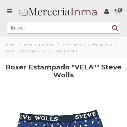
0
Inicio
/
Ropa
/
Hombre
/
Interiores
/
Calzoncillos
/
Boxer Estampado "VELA"" Steve Wolls
Boxer Estampado "VELA"" Steve
Wolls