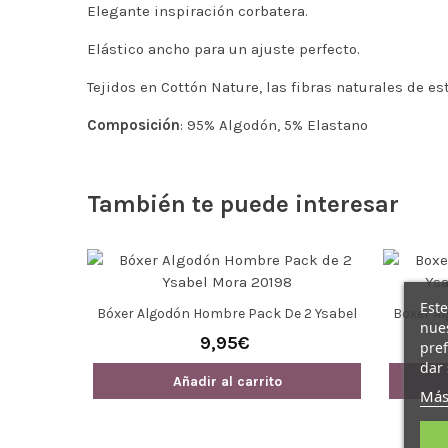
Elegante inspiración corbatera.
Elástico ancho para un ajuste perfecto.
Tejidos en Cottón Nature, las fibras naturales de e
Composición
: 95% Algodón, 5% Elastano
También te puede interesar
Este
Bóxer Algodón Hombre Pack De 2 Ysabel
Boxer A
nues
Mora 20198
9,95€
pref
dar 
Añadir al carrito
Más