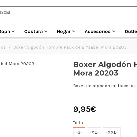
Ropa
Costura
Hogar
Accesorios
Outle
los
/
Boxer Algodón Hombre Pack de 2 Ysabel Mora 20203
Boxer Algodón 
Mora 20203
Bóxer de algodón en tonos azu
9,95€
Talla
-S-
-XL-
-XXL-