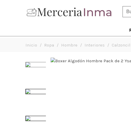
Inicio
/
Ropa
/
Hombre
/
Interiores
/
Calzoncil