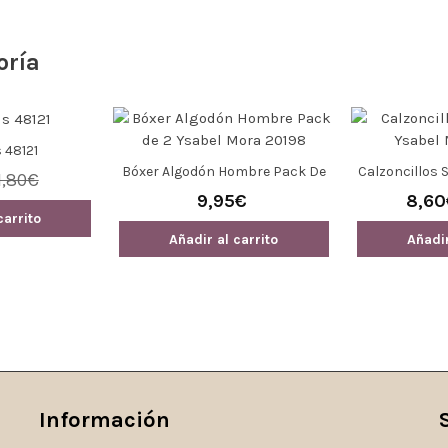
oría
 48121
Bóxer Algodón Hombre Pack De
Calzoncillos 
1,80€
2 Ysabel Mora 20198
Mor
9,95€
8,60
carrito
Añadir al carrito
Añadir
Información