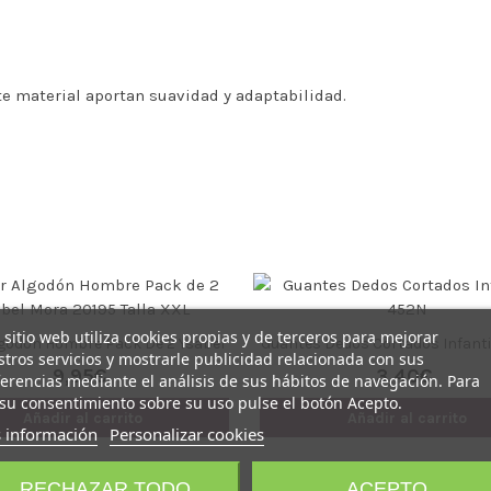
ste material aportan suavidad y adaptabilidad.
 sitio web utiliza cookies propias y de terceros para mejorar
lgodón Hombre Pack De 2 Ysabel
Guantes Dedos Cortados Infanti
tros servicios y mostrarle publicidad relacionada con sus
Mora 20195 Talla XXL
9,95€
3,40€
erencias mediante el análisis de sus hábitos de navegación. Para
su consentimiento sobre su uso pulse el botón Acepto.
Añadir al carrito
Añadir al carrito
 información
Personalizar cookies
RECHAZAR TODO
ACEPTO