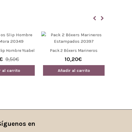
Slip Hombre Ysabel
Pack 2 Bóxers Marineros
Boxer E
a 20349
Estampados 20397
€
9,50€
10,20€
 al carrito
Añadir al carrito
Añ
Síguenos en