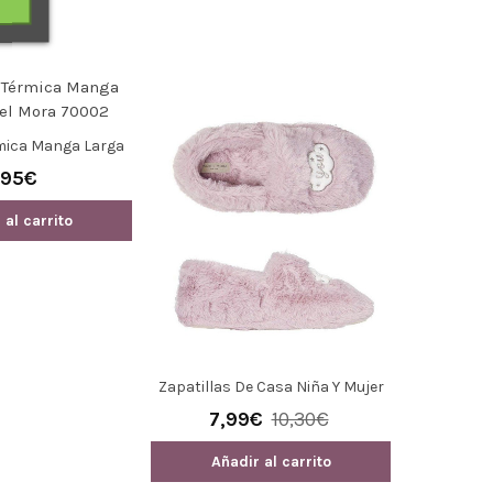
ible Running Ysabel
Camiseta Térmica Mujer Con
a 22657
Encaje 70005 De Ysabel Mora
,90€
13,60€
 al carrito
Añadir al carrito