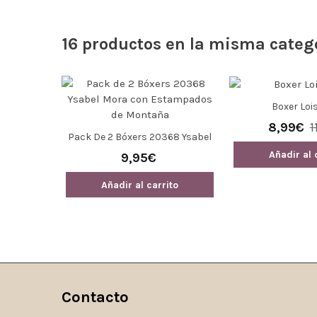
16 productos en la misma categ
Boxer Lois
abel Mora
8,99€
1
Pack De 2 Bóxers 20368 Ysabel
0€
Mora Con Estampados De
Añadir al 
9,95€
Montaña
ito
Añadir al carrito
Contacto