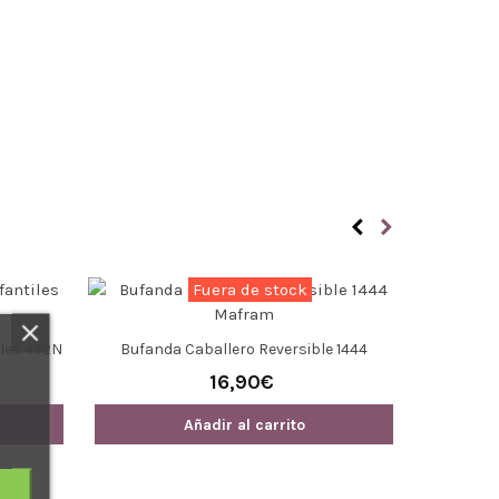
Fuera de stock
Go
les 452N
Bufanda Caballero Reversible 1444
Mafram
16,90€
Añadir al carrito