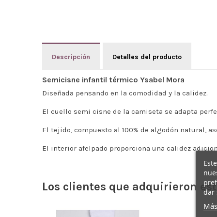
Descripción
Detalles del producto
Semicisne infantil térmico Ysabel Mora
Diseñada pensando en la comodidad y la calidez.
El cuello semi cisne de la camiseta se adapta perfe
El tejido, compuesto al 100% de algodón natural, as
El interior afelpado proporciona una calidez adicion
Este
nues
pref
Los clientes que adquirieron e
dar 
Más