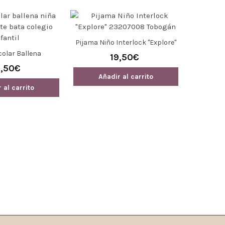
Pijama Niño Interlock "Explore"
23207008 Tobogán
olar Ballena
Bab
19,50€
8,50€
Añadir al carrito
 al carrito
Añ