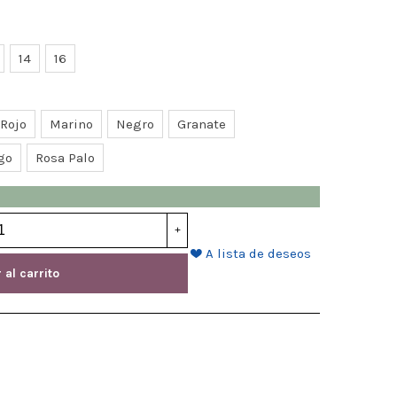
14
16
Rojo
Marino
Negro
Granate
go
Rosa Palo
+
A lista de deseos
 al carrito