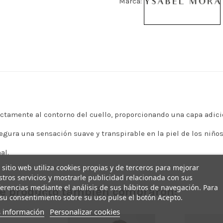
Marca:
ctamente al contorno del cuello, proporcionando una capa adicion
egura una sensación suave y transpirable en la piel de los niños
al.
 sitio web utiliza cookies propias y de terceros para mejorar
tros servicios y mostrarle publicidad relacionada con sus
erencias mediante el análisis de sus hábitos de navegación. Para
ste producto también compraron:
su consentimiento sobre su uso pulse el botón Acepto.
 información
Personalizar cookies