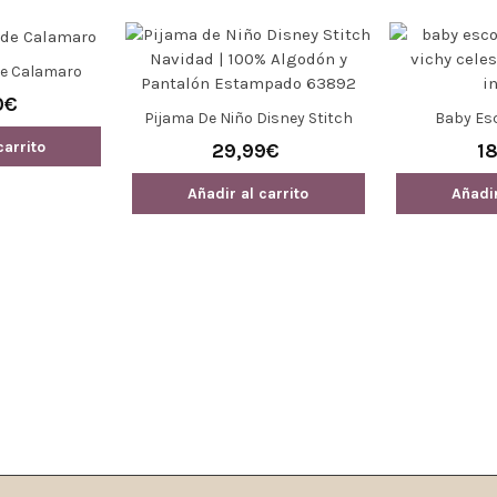
De Calamaro
0€
Pijama De Niño Disney Stitch
Baby Esc
Navidad | 100% Algodón Y
carrito
29,99€
1
Pantalón Estampado 63892
Añadir al carrito
Añadir