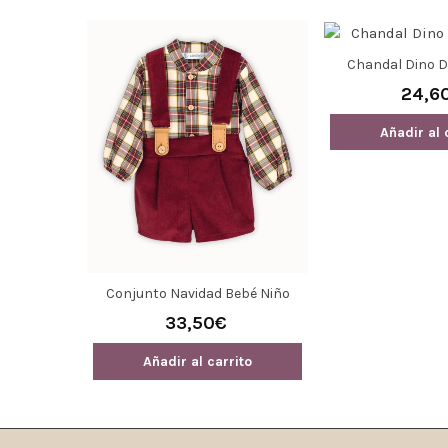
Chandal Dino 
N Ysabel
24,6
Añadir al 
ito
Conjunto Navidad Bebé Niño
Calamaro 11242 Pololo Cuadros
33,50€
Añadir al carrito