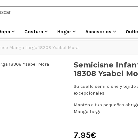
Ropa
Costura
Hogar
Accesorios
Outle
rmico Manga Larga 18308 Ysabel Mora
Semicisne Infan
18308 Ysabel Mo
Su cuello semi cisne y tejido
excepcionales.
Mantén a tus pequeños abriga
Manga Larga.
7,95€