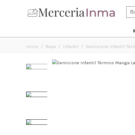
Inicio
/
Ropa
/
Infantil
/
Semicisne Infantil Té