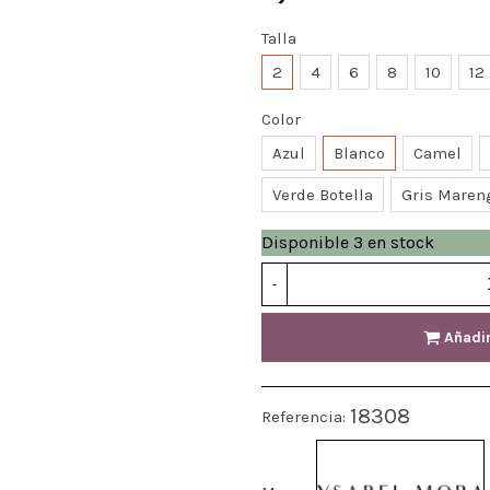
Talla
2
4
6
8
10
12
Color
Azul
Blanco
Camel
Verde Botella
Gris Maren
Disponible
3 en stock
-
Añadir
18308
Referencia: