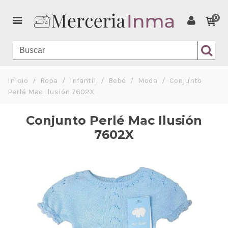
0
Inicio
/
Ropa
/
Infantil
/
Bebé
/
Moda
/
Conjunto
Perlé Mac Ilusión 7602X
Conjunto Perlé Mac Ilusión
7602X