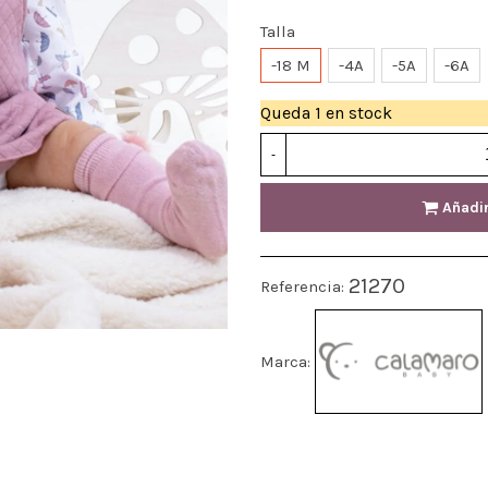
Talla
-18 M
-4A
-5A
-6A
Queda
1 en stock
-
Añadir
21270
Referencia:
Marca: