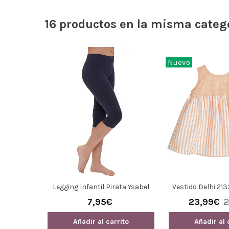
16 productos en la misma categ
Nuevo
llo Ysabel
6
ito
Legging Infantil Pirata Ysabel
Vestido Delhi 213
Mora 33201
Naranja Y Ray
7,95€
23,99€
2
Añadir al carrito
Añadir al 