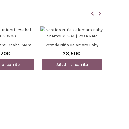
antil Ysabel Mora
Vestido Niña Calamaro Baby
Legging
3200
Anemoi 21304 | Rosa Palo
Ysabe
,70€
28,50€
Afelpado 
Y Bajo
 al carrito
Añadir al carrito
Añ