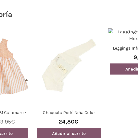
oría
Leggings Inf
3
9
Añadir
31 Calamaro -
Chaqueta Perlé Niña Color
as Con Lazo
Marfil
9,95€
24,80€
carrito
Añadir al carrito