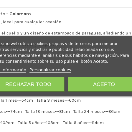
nte - Calamaro
, ideal para cualquier ocasión.
 el cuello y un diseño de estampado de paraguas, añadiendo un 
 sitio web utiliza cookies propias y de terceros para mejorar
ueñas con estilo y elegancia.
tros servicios y mostrarle publicidad relacionada con sus
erencias mediante el análisis de sus hábitos de navegación. Para
 recomienda elegir una talla más de la habitual para asegurar un
su consentimiento sobre su uso pulse el botón Acepto.
 información
Personalizar cookies
RECHAZAR TODO
ACEPTO
alla 1 mes---54cm Talla 3 meses---60cm
cm Talla 18 meses---81cm Talla 24 meses---86cm
Talla 5 años---108cm Talla 6 años---114cm