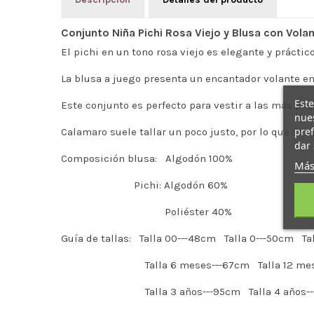
Conjunto Niña Pichi Rosa Viejo y Blusa con Vola
El pichi en un tono rosa viejo es elegante y práctico
La blusa a juego presenta un encantador volante en
Este
Este conjunto es perfecto para vestir a las más peq
nues
pref
Calamaro suele tallar un poco justo, por lo que se
dar 
Composición blusa: Algodón 100%
Más
Pichi: Algodón 60%
Poliéster 40%
Guía de tallas: Talla 00---48cm Talla 0---50cm T
Talla 6 meses---67cm Talla 12 meses---74
Talla 3 años---95cm Talla 4 años---102cm 