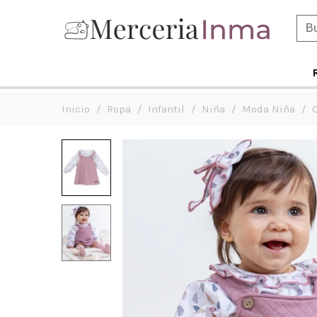
Inicio
/
Ropa
/
Infantil
/
Niña
/
Moda Niña
/