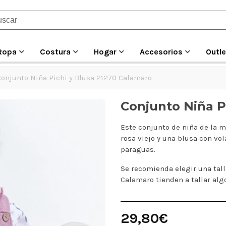
Ropa
Costura
Hogar
Accesorios
Outle
Conjunto Niña Pichi y Blusa 21270 Calamaro
Conjunto Niña P
Este conjunto de niña de la m
rosa viejo y una blusa con vo
paraguas.
Se recomienda elegir una tall
Calamaro tienden a tallar al
29,80€