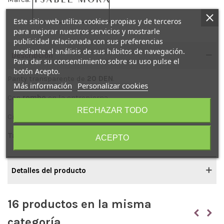
Este sitio web utiliza cookies propias y de terceros
para mejorar nuestros servicios y mostrarle
publicidad relacionada con sus preferencias
mediante el análisis de sus hábitos de navegación.
Descripción
Para dar su consentimiento sobre su uso pulse el
botón Acepto.
Panty
transparente de
20 DEN
.
Más información
Personalizar cookies
Con
rombo
en la entrepierna.
RECHAZAR TODO
Cintura
anti-presión.
Talla
XL
con
2
piezas
.
ACEPTO
Detalles del producto
16 productos en la misma
categoría