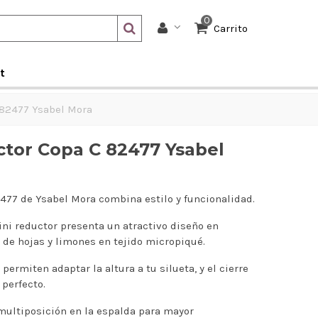
0
Carrito
t
 82477 Ysabel Mora
ctor Copa C 82477 Ysabel
477 de Ysabel Mora combina estilo y funcionalidad.
kini reductor presenta un atractivo diseño en
de hojas y limones en tejido micropiqué.
 permiten adaptar la altura a tu silueta, y el cierre
perfecto.
multiposición en la espalda para mayor