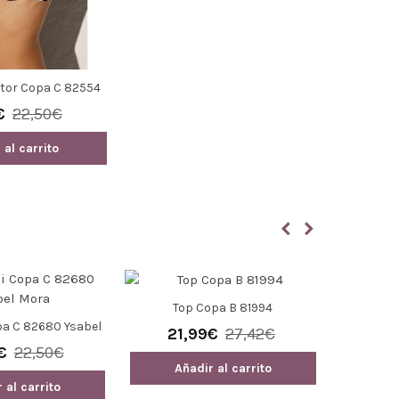
ctor Copa C 82554
bel Mora
€
22,50€
 al carrito
Nuevo
Top Copa B 81994
pa C 82680 Ysabel
Culotte
21,99€
27,42€
Mora
Negro 
€
22,50€
14
Añadir al carrito
 al carrito
Añ