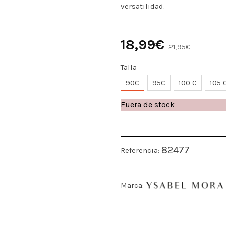
versatilidad.
18,99€
21,95€
Talla
90C
95C
100 C
105 
Fuera de stock
82477
Referencia:
Marca: