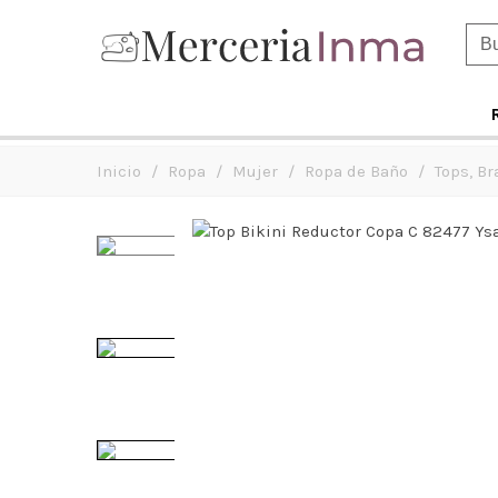
Inicio
/
Ropa
/
Mujer
/
Ropa de Baño
/
Tops, Br