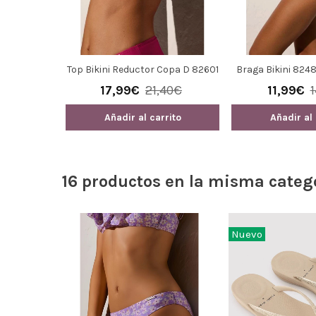
Top Bikini Reductor Copa D 82601
Braga Bikini 824
Ysabel Mora
17,99€
21,40€
11,99€
Añadir al carrito
Añadir al 
16 productos en la misma categ
Nuevo
ni Bandeau
49€
ito