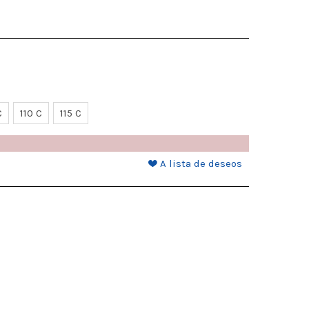
C
110 C
115 C
A lista de deseos