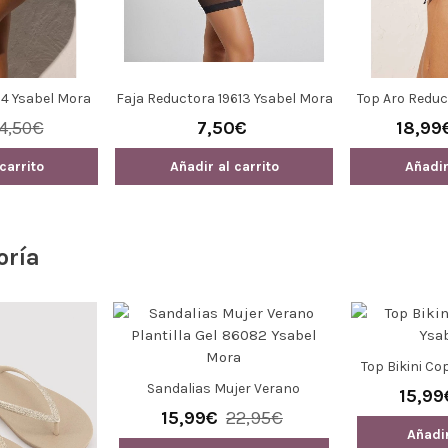
84 Ysabel Mora
Faja Reductora 19613 Ysabel Mora
Top Aro Redu
Ysa
14,50€
7,50€
18,99
carrito
Añadir al carrito
Añadir
oría
Top Bikini Co
Sandalias Mujer Verano
15,99
Plantilla Gel 86082 Ysabel Mora
15,99€
22,95€
Añadir