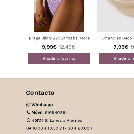
Braga Bikini 82059 Ysabel Mora
Chanclas Dedo Ti
Beige 86290 Y
9,99€
12,49€
7,99€
9
Añadir al carrito
Añadir al 
Contacto
Whatsapp
Móvil:
616940364
Horario:
Lunes a Viernes
De 10:00 a 13:30 y 17:30 a 20:00h