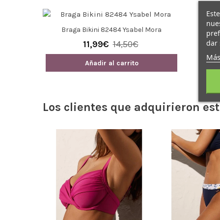
Este
nues
Braga Bikini 82484 Ysabel Mora
pref
dar 
11,99€
14,50€
Más
Añadir al carrito
Los clientes que adquirieron e