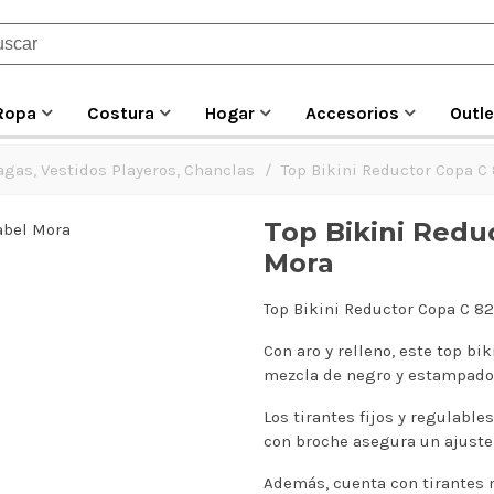
Ropa
Costura
Hogar
Accesorios
Outle
agas, Vestidos Playeros, Chanclas
/
Top Bikini Reductor Copa C
Top Bikini Redu
Mora
Top Bikini Reductor Copa C 82
Con aro y relleno, este top bi
mezcla de negro y estampado 
Los tirantes fijos y regulables
con broche asegura un ajuste 
Además, cuenta con tirantes 