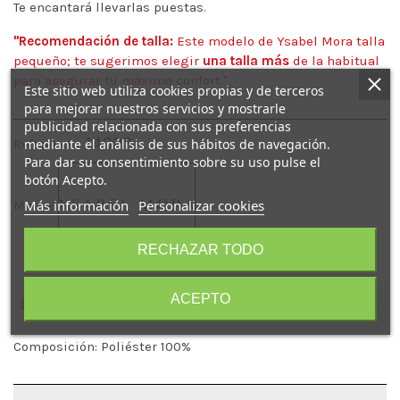
Te encantará llevarlas puestas.
"Recomendación de talla:
Este modelo de Ysabel Mora talla
pequeño; te sugerimos elegir
una talla más
de la habitual
para asegurar tu máximo confort."
Este sitio web utiliza cookies propias y de terceros
para mejorar nuestros servicios y mostrarle
publicidad relacionada con sus preferencias
14023
mediante el análisis de sus hábitos de navegación.
Referencia:
Para dar su consentimiento sobre su uso pulse el
botón Acepto.
Más información
Personalizar cookies
Marca:
RECHAZAR TODO
ACEPTO
Descripción
Composición: Poliéster 100%