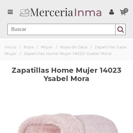
0
Inicio
/
Ropa
/
Mujer
/
Ropa de Casa
/
Zapatillas Casa
Mujer
/
Zapatillas Home Mujer 14023 Ysabel Mora
Zapatillas Home Mujer 14023
Ysabel Mora