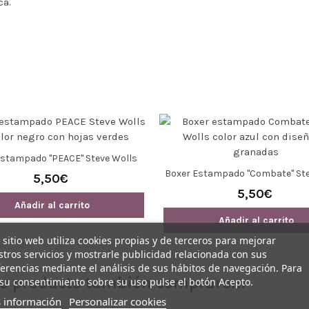
ca.
Estampado "PEACE" Steve Wolls
Boxer Estampado "Combate" Ste
5,50€
5,50€
Añadir al carrito
Añadir al carrito
 sitio web utiliza cookies propias y de terceros para mejorar
tros servicios y mostrarle publicidad relacionada con sus
erencias mediante el análisis de sus hábitos de navegación. Para
ste producto también compraron:
su consentimiento sobre su uso pulse el botón Acepto.
 información
Personalizar cookies