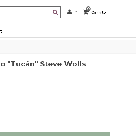
0
Carrito
t
o "Tucán" Steve Wolls