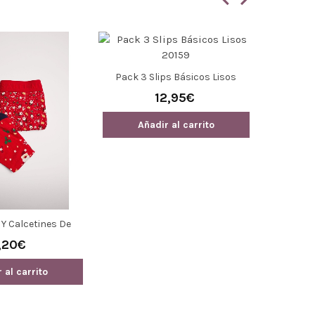
Pack 3 Slips Básicos Lisos
Boxer 
20159
12,95€
Añadir al carrito
Añ
Y Calcetines De
ra Hombre 20340
,20€
bel Mora
 al carrito