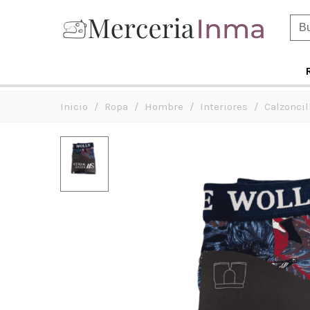
Inicio
/
Ropa
/
Hombre
/
Interiores
/
Calzoncil