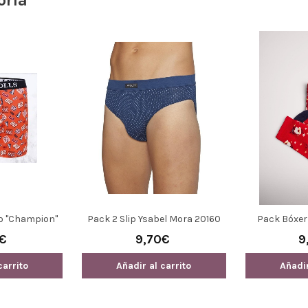
oría
o "Champion"
Pack 2 Slip Ysabel Mora 20160
Pack Bóxer 
olls
Navidad Pa
0€
9,70€
9
Ysa
carrito
Añadir al carrito
Añadir