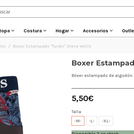
Ropa
Costura
Hogar
Accesorios
Outle
los
/
Boxer Estampado "Tucán" Steve Wolls
Boxer Estampad
Bóxer estampado de algodón.
5,50€
Talla
-M-
-L-
-XL-
Disponible
2 en stock