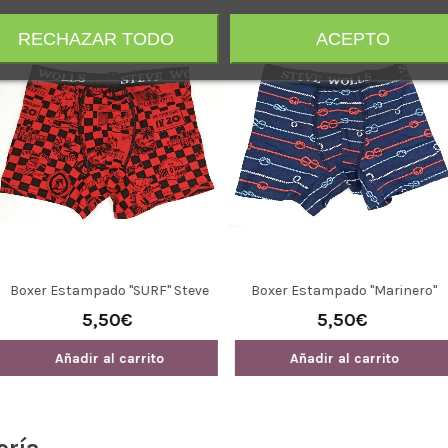
RECHAZAR TODO
ACEPTO
o "Marinero"
Bóxer Steve Wolls " New York"
Boxer Steve
olls
0€
5,50€
5
carrito
Añadir al carrito
Añadir