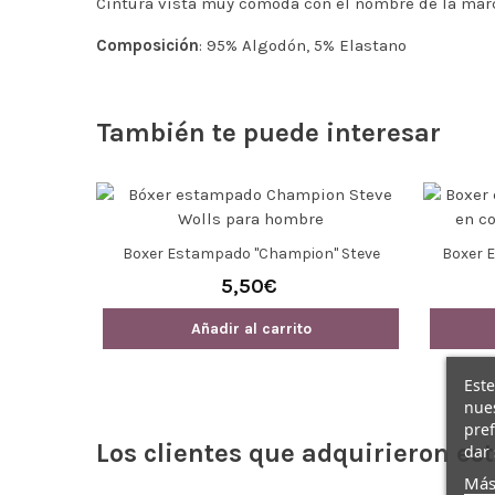
Cintura vista muy cómoda con el nombre de la mar
Composición
: 95% Algodón, 5% Elastano
También te puede interesar
Boxer Estampado "Champion" Steve
Boxer 
Wolls
5,50€
Añadir al carrito
Este
nues
pref
Los clientes que adquirieron e
dar 
Más