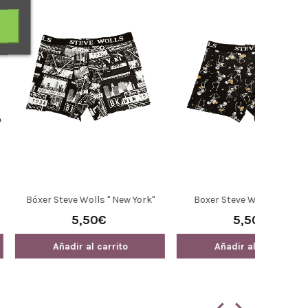
 Wolls " Sckull"
Boxer Estampado "Combate"
Steve Wolls
,50€
5,50€
 al carrito
Añadir al carrito