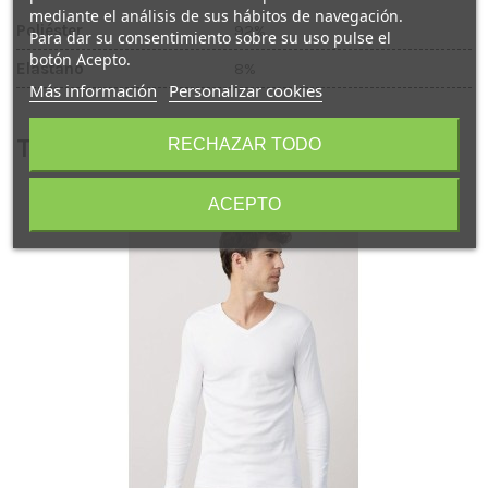
mediante el análisis de sus hábitos de navegación.
Poliéster
92%
Para dar su consentimiento sobre su uso pulse el
botón Acepto.
Elastano
8%
Más información
Personalizar cookies
También te puede interesar
RECHAZAR TODO
ACEPTO