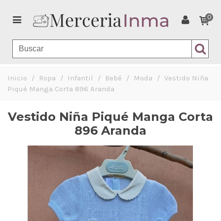
0
Inicio
/
Ropa
/
Infantil
/
Bebé
/
Moda
/
Vestido Niña
Piqué Manga Corta 896 Aranda
Vestido Niña Piqué Manga Corta
896 Aranda