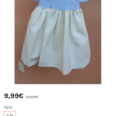
9,99€
24,90€
Talla
9 M