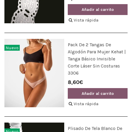
Añadir al carrito
Vista rápida
Pack De 2 Tangas De
Nuevo
Algodón Para Mujer Kehat |
Tanga Básico Invisible
Corte Láser Sin Costuras
3306
8,60€
Añadir al carrito
Vista rápida
Plisado De Tela Blanco De
Nuevo