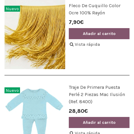
Fleco De Cuquillo Color
Nuevo
Ocre 100% Rayón
7,90€
Añadir al carrito
Vista rápida
Traje De Primera Puesta
Nuevo
Perlé 2 Piezas Mac Ilusión
(Ref. 8400)
28,80€
Añadir al carrito
Vista rápida