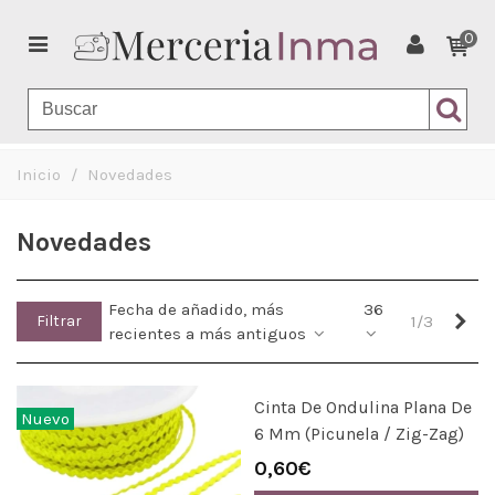
0
Inicio
/
Novedades
Novedades
Fecha de añadido, más
36
Sig
Filtrar
1/3
recientes a más antiguos
Cinta De Ondulina Plana De
Nuevo
6 Mm (Picunela / Zig-Zag)
0,60€